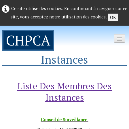
Ce site utilise des cookies. En continuant à naviguer sur ce
site, vous acceptez notre utilisation des cookies.
OK
CHPCA
Instances
Accueil
▼
Médecine / Consultations
▼
Liste Des Membres Des
Médico Social
▼
Instances
Pro
▼
Vie de l'établissement
▼
Conseil de Surveillance
Contact